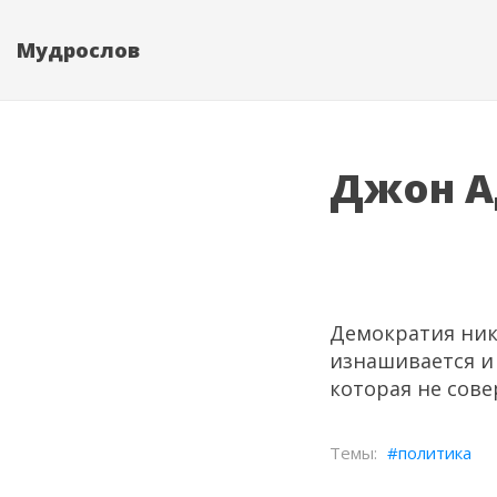
Мудрослов
Джон А
Демократия нико
изнашивается и 
которая не сов
политика