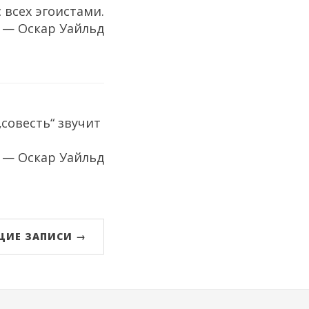
 всех эгоистами.
— Оскар Уайльд
„совесть“ звучит
— Оскар Уайльд
ИЕ ЗАПИСИ →