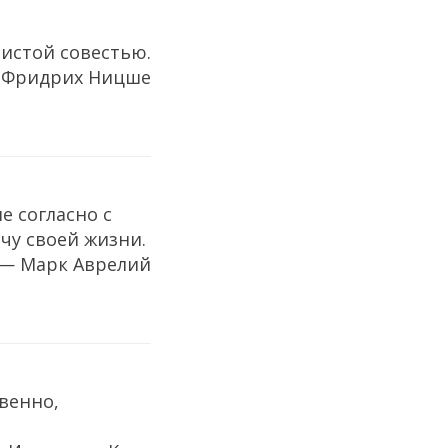
чистой совестью.
 Фридрих Ницше
не согласно с
чу своей жизни.
— Марк Аврелий
твенно,