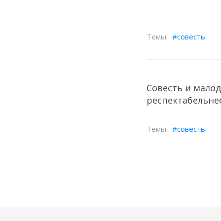
совесть
Совесть и малод
респектабельнее
совесть