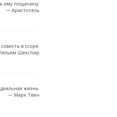
ть ему пощечину.
— Аристотель
 совесть в ссоре.
Уильям Шекспир
идеальная жизнь.
— Марк Твен