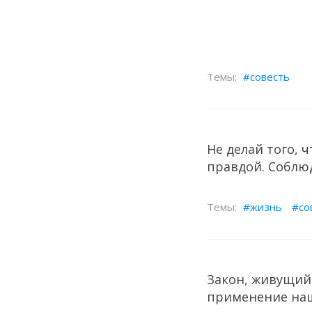
совесть
Не делай того, ч
правдой. Соблю
жизнь
со
Закон, живущий 
применение наш