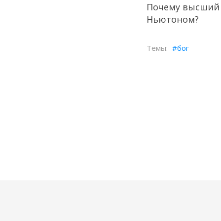
Почему высший д
Ньютоном?
бог